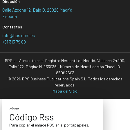
Dirección
Calle Azcona 12, Bajo B, 28028 Madrid
España
Contactos
info@bps.com.es
+91 313 79 00
BPS está inscrita en el Registro Mercantil de Madrid, Volumen 24.100,
Folio 172, Página M-433036 - Número de Identificación Fiscal: B-
85062503
© 2026 BPS Business Publications Spain S.L. Todos los derechos
reservados.
Mapa del Sitio
close
Código Rss
Para copiar el enlace RSS en el portapapeles,