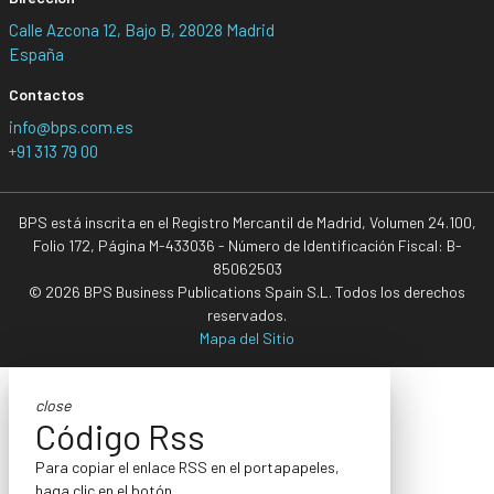
Calle Azcona 12, Bajo B, 28028 Madrid
España
Contactos
info@bps.com.es
+91 313 79 00
BPS está inscrita en el Registro Mercantil de Madrid, Volumen 24.100,
Folio 172, Página M-433036 - Número de Identificación Fiscal: B-
85062503
© 2026 BPS Business Publications Spain S.L. Todos los derechos
reservados.
Mapa del Sitio
close
Código Rss
Para copiar el enlace RSS en el portapapeles,
haga clic en el botón.