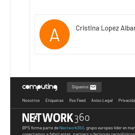
A
Cristina Lopez Alba
Síguenos
Nosotros
Etiquetas
Rss Feed
Aviso Legal
Privacid
BPS forma parte de
Nextwork360
, grupo europeo líder en ma
conectamos a fabricantes, partners y decisores tecnológicos i