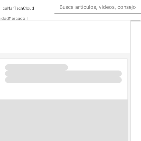
lica
MarTech
Cloud
lidad
Mercado TI