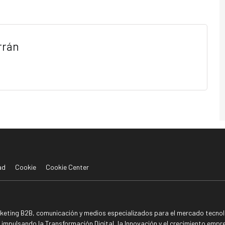
rrán
ad
Cookie
Cookie Center
rketing B2B, comunicación y medios especializados para el mercado tecnoló
mpulsando la Transformación Digital, la Innovación y el crecimiento empre