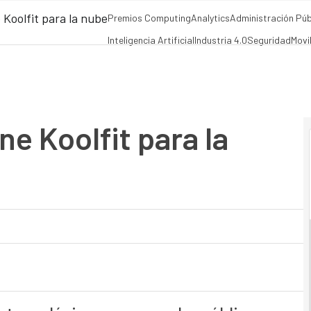
Koolfit para la nube
Premios Computing
Analytics
Administración Púb
Inteligencia Artificial
Industria 4.0
Seguridad
Movi
e Koolfit para la