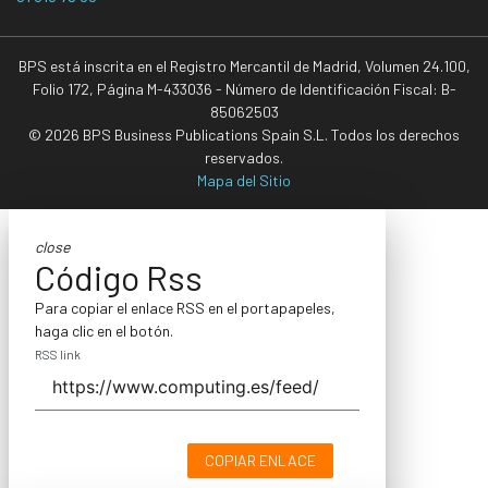
BPS está inscrita en el Registro Mercantil de Madrid, Volumen 24.100,
Folio 172, Página M-433036 - Número de Identificación Fiscal: B-
85062503
© 2026 BPS Business Publications Spain S.L. Todos los derechos
reservados.
Mapa del Sitio
close
Código Rss
Para copiar el enlace RSS en el portapapeles,
haga clic en el botón.
RSS link
COPIAR ENLACE