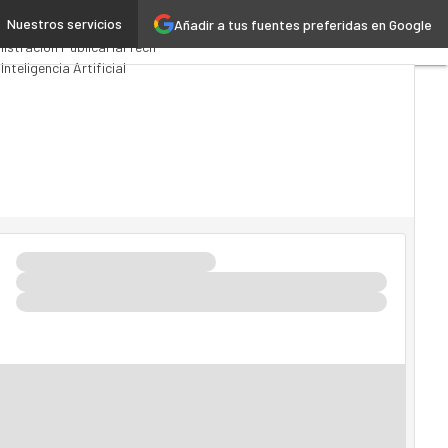
Nuestros servicios
Añadir a tus fuentes preferidas en Google
ios Computing
Analytics
istración Pública
MarTech
d
Inteligencia Artificial
tria 4.0
Seguridad
Movilidad
do TI