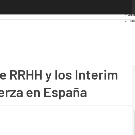
 RRHH y los Interim Managers cobran fuerza en España
Prem
Admin
Clou
Indus
Merca
e RRHH y los Interim
erza en España