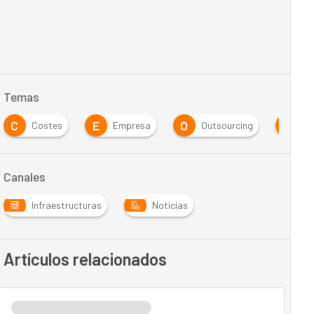
Temas
C
E
O
T
Costes
Empresa
Outsourcing
Ta
Canales
Infraestructuras
Noticias
Artículos relacionados