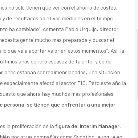
os no solo tienen que ver con el ahorro de costes,
 y de resultados objetivos medibles en el tiempo.
lento ha cambiado”, comenta Pablo Urquijo, director
 necesita gente mucho más preparada y buscar el
 lo que va a aportar valor en estos momentos”. Así, la
 últimos años generó escasez de talento, y como
casiones estaban sobredimensionados, una situación
 especialmente afectó al sector TIC. Pero este año la
 puesto que ahora hay muchos más profesionales
e personal se tienen que enfrentar a una mejor
s la proliferación de la
figura del Interim Manager
,
mbién por otras compañías como Synotion, aunque en