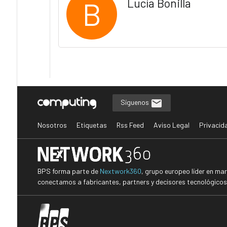
B
Lucía Bonilla
Síguenos
Nosotros
Etiquetas
Rss Feed
Aviso Legal
Privacid
BPS forma parte de
Nextwork360
, grupo europeo líder en ma
conectamos a fabricantes, partners y decisores tecnológicos i