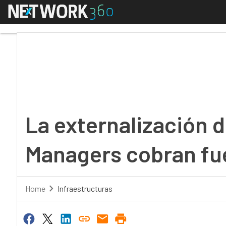
Menú
La externalización de
La externalización d
Managers cobran fu
Home
Infraestructuras