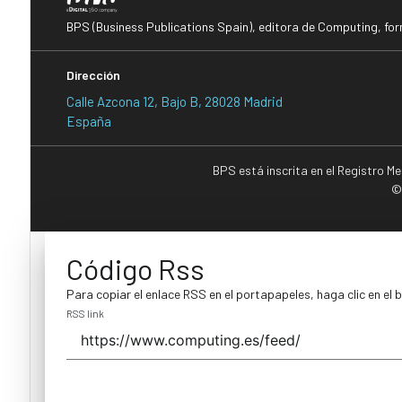
BPS (Business Publications Spain), editora de Computing, fo
Dirección
Calle Azcona 12, Bajo B, 28028 Madrid
España
BPS está inscrita en el Registro M
©
Código Rss
Para copiar el enlace RSS en el portapapeles, haga clic en el 
RSS link