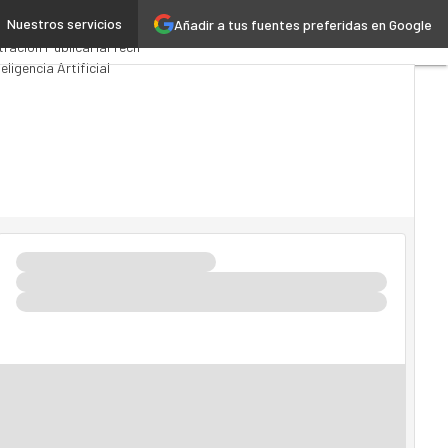
Nuestros servicios
Añadir a tus fuentes preferidas en Google
 Computing
Analytics
tración Pública
MarTech
teligencia Artificial
a 4.0
Seguridad
Movilidad
 TI