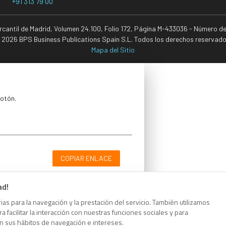
+91 313 79 00
ercantil de Madrid, Volumen 24.100, Folio 172, Página M-433036 - Número d
 2026 BPS Business Publications Spain S.L. Todos los derechos reservado
Mapa del Sitio
botón.
COPIAR ENLACE
ad!
as para la navegación y la prestación del servicio. También utilizamos
 facilitar la interacción con nuestras funciones sociales y para
botón.
on sus hábitos de navegación e intereses.