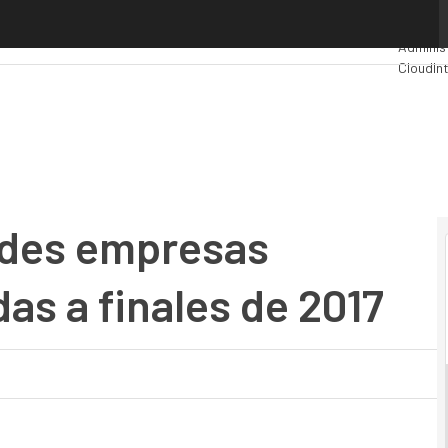
s empresas tendrán nubes híbridas a finales de 2017
Premios
Adminis
Cloud
In
Industri
Mercado
ndes empresas
as a finales de 2017