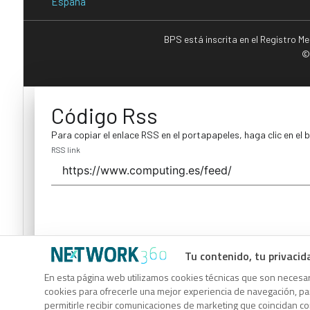
España
BPS está inscrita en el Registro M
©
Código Rss
Para copiar el enlace RSS en el portapapeles, haga clic en el 
RSS link
Tu contenido, tu privacid
Código Rss
En esta página web utilizamos cookies técnicas que son necesari
cookies para ofrecerle una mejor experiencia de navegación, para
Para copiar el enlace RSS en el portapapeles, haga clic en el 
permitirle recibir comunicaciones de marketing que coincidan c