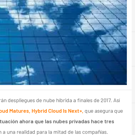
C
Cloud
án despliegues de nube híbrida a finales de 2017. Así
oud Matures, Hybrid Cloud Is Next»,
que asegura que
ituación ahora que las nubes privadas hace tres
 a una realidad para la mitad de las compañías.