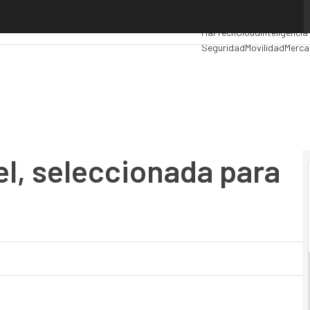
, seleccionada para los Juegos de Tokio
Premios Computing
Analy
MarTech
Cloud
Inteligencia 
Seguridad
Movilidad
Merca
el, seleccionada para