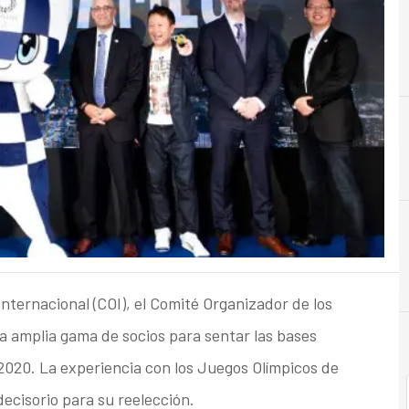
5
5G
Internacional (COI), el Comité Organizador de los
a amplia gama de socios para sentar las bases
2020. La experiencia con los Juegos Olímpicos de
cisorio para su reelección.