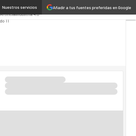
Nuestros servicios
Añadir a tus fuentes preferidas en Google
tics
Administración Pública
Artificial
Industria 4.0
do TI