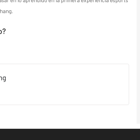
Chang.
o?
ng