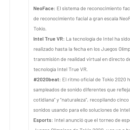
NeoFace:
El sistema de reconocimiento fac
de reconocimiento facial a gran escala Neo
Tokio.
Intel True VR:
La tecnología de Intel ha sido
realizado hasta la fecha en los Juegos Olím
transmisión de realidad virtual en directo d
tecnología Intel True VR.
#2020beat:
El ritmo oficial de Tokio 2020 h
sampleados de sonido diferentes que reflejan
cotidiana” y “naturaleza”, recopilando cinco
sonidos usando para ello soluciones de inteli
Esports
: Intel anunció que el torneo de es
Juegos Olímpicos de Tokio 2020, y se va a b