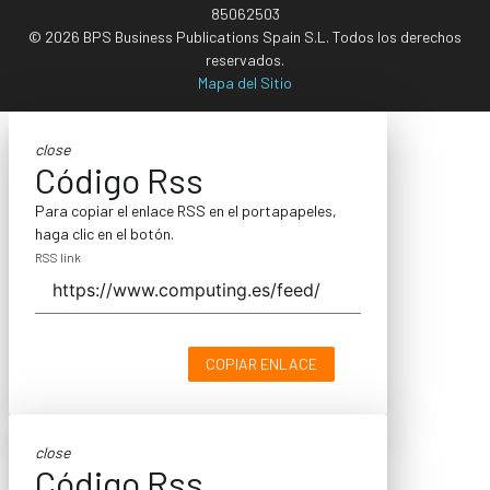
85062503
© 2026 BPS Business Publications Spain S.L. Todos los derechos
reservados.
Mapa del Sitio
close
Código Rss
Para copiar el enlace RSS en el portapapeles,
haga clic en el botón.
RSS link
COPIAR ENLACE
close
Código Rss