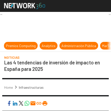
Las 4 tendencias de inversión de 
Premios Computing
Analytics
Administración Pública
MarTe
NOTICIAS
Las 4 tendencias de inversión de impacto en
España para 2025
Home
Infraestructuras