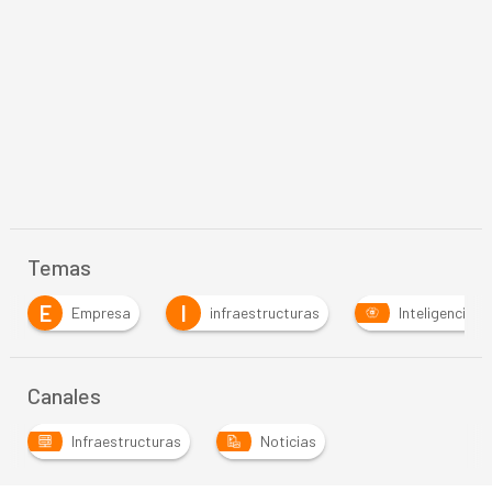
Temas
I
I
infraestructuras
Inteligencia Artificial
In
…
Canales
Infraestructuras
Noticias