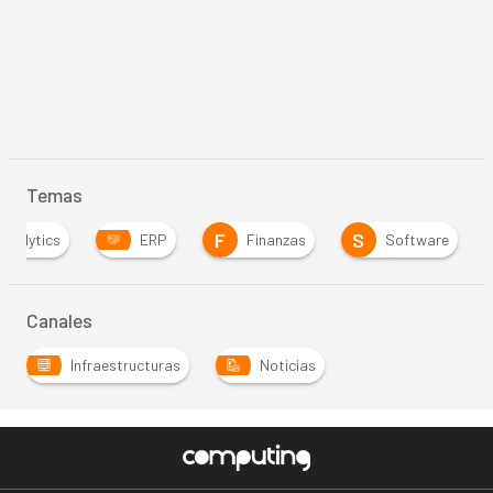
Temas
F
S
Analytics
ERP
Finanzas
Software
Canales
Infraestructuras
Noticias