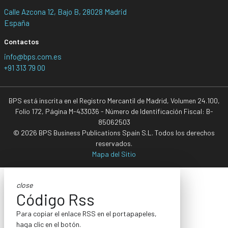
Calle Azcona 12, Bajo B, 28028 Madrid
España
Contactos
info@bps.com.es
+91 313 79 00
BPS está inscrita en el Registro Mercantil de Madrid, Volumen 24.100,
Folio 172, Página M-433036 - Número de Identificación Fiscal: B-
85062503
© 2026 BPS Business Publications Spain S.L. Todos los derechos
reservados.
Mapa del Sitio
close
Código Rss
Para copiar el enlace RSS en el portapapeles,
haga clic en el botón.