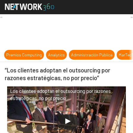
“Los clientes adoptan el outsourcin
Premios Computing
Analytics
Administración Pública
MarTec
“Los clientes adoptan el outsourcing por
razones estratégicas, no por precio”
Los clientes adoptan el outsourcing por razones
estratégicas, no por precio