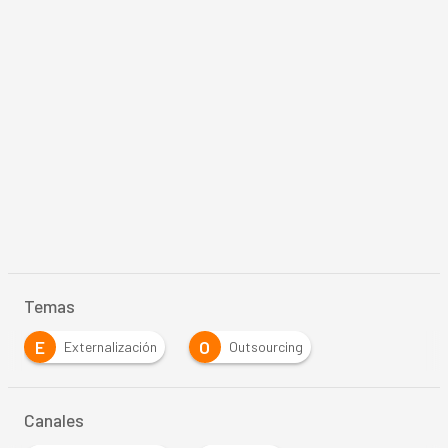
Temas
E
O
Externalización
Outsourcing
Canales