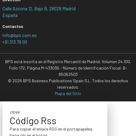
Calle Azcona 12, Bajo B, 28028 Madrid
España
Contactos
info@bps.com.es
+91 313 79 00
BPS está inscrita en el Registro Mercantil de Madrid, Volumen 24.100,
Folio 172, Página M-433036 - Número de Identificación Fiscal: B-
85062503
© 2026 BPS Business Publications Spain S.L. Todos los derechos
reservados.
Mapa del Sitio
close
Código Rss
Para copiar el enlace RSS en el portapapeles,
haga clic en el botón.