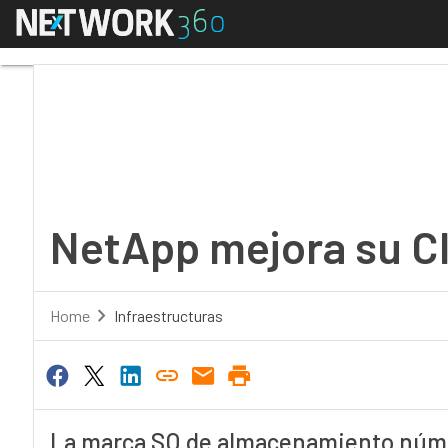
Menú
NetApp mejora su Clu
NetApp mejora su C
Home
Infraestructuras
La marca SO de almacenamiento núme