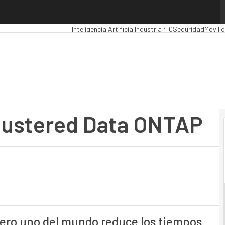
stered Data ONTAP
Premios Computing
Analytics
Administración Públi
Inteligencia Artificial
Industria 4.0
Seguridad
Movili
lustered Data ONTAP
ro uno del mundo reduce los tiempos