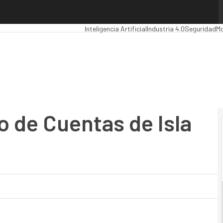
e Cuentas de Isla Soft
Premios Computing
Analytics
Administración P
Inteligencia Artificial
Industria 4.0
Seguridad
Mo
 de Cuentas de Isla