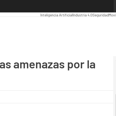
 amenazas por la red
Premios Computing
Analytics
Administración Púb
Inteligencia Artificial
Industria 4.0
Seguridad
Movi
as amenazas por la