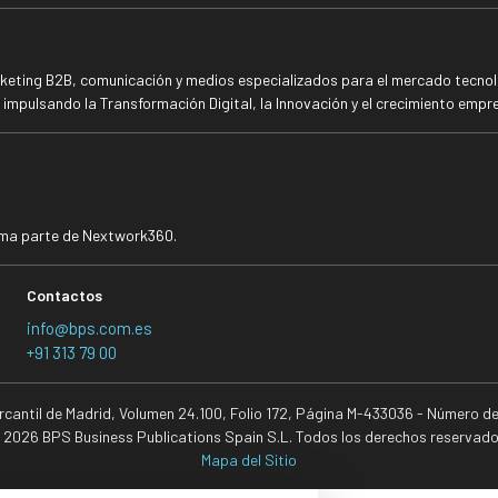
rketing B2B, comunicación y medios especializados para el mercado tecnoló
mpulsando la Transformación Digital, la Innovación y el crecimiento empre
rma parte de Nextwork360.
Contactos
info@bps.com.es
+91 313 79 00
ercantil de Madrid, Volumen 24.100, Folio 172, Página M-433036 - Número d
 2026 BPS Business Publications Spain S.L. Todos los derechos reservado
Mapa del Sitio