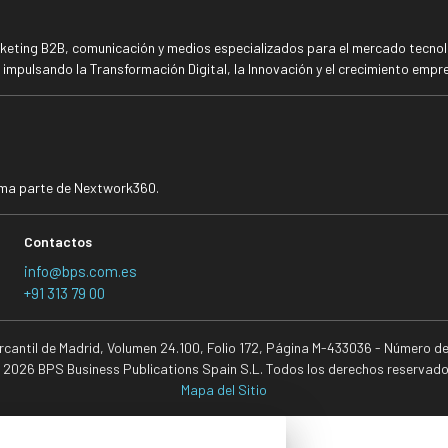
rketing B2B, comunicación y medios especializados para el mercado tecnoló
mpulsando la Transformación Digital, la Innovación y el crecimiento empre
rma parte de Nextwork360.
Contactos
info@bps.com.es
+91 313 79 00
ercantil de Madrid, Volumen 24.100, Folio 172, Página M-433036 - Número d
 2026 BPS Business Publications Spain S.L. Todos los derechos reservado
Mapa del Sitio