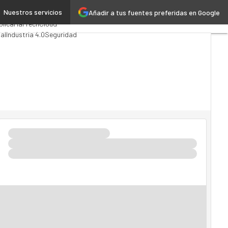
Nuestros servicios
Añadir a tus fuentes preferidas en Google
g
Analytics
blica
MarTech
Cloud
ial
Industria 4.0
Seguridad
TI