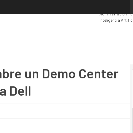
e un Demo Center basado en tecnología Dell
Premios Computin
Administración Pú
Inteligencia Artific
Movilidad
Mercado 
abre un Demo Center
a Dell