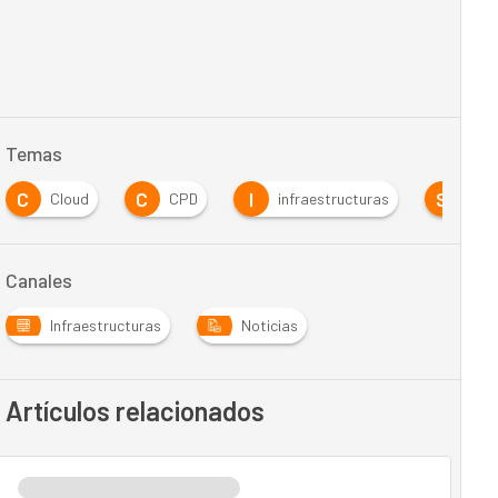
Temas
C
C
I
S
Cloud
CPD
infraestructuras
Ser
Canales
Infraestructuras
Noticias
Artículos relacionados