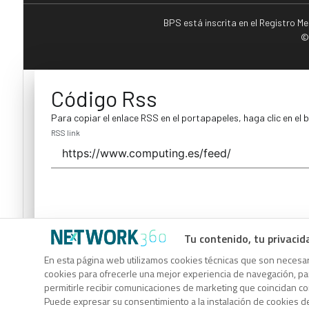
BPS está inscrita en el Registro M
©
Código Rss
Para copiar el enlace RSS en el portapapeles, haga clic en el 
RSS link
Tu contenido, tu privacid
Código Rss
En esta página web utilizamos cookies técnicas que son necesari
cookies para ofrecerle una mejor experiencia de navegación, para
Para copiar el enlace RSS en el portapapeles, haga clic en el 
permitirle recibir comunicaciones de marketing que coincidan c
RSS link
Puede expresar su consentimiento a la instalación de cookies d