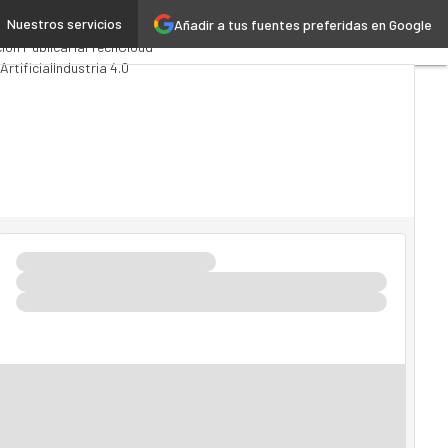
Nuestros servicios
Añadir a tus fuentes preferidas en Google
mputing
Analytics
ión Pública
MarTech
Cloud
Artificial
Industria 4.0
ovilidad
Mercado TI