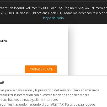
ercantil de Madrid, Volumen 24.100, Folio 172, Página M-433036 - Número d
 2026 BPS Business Publications Spain S.L. Todos los derechos reservado
Mapa del Sitio
botón.
COPIAR ENLACE
ad!
as para la navegación y la prestación del servicio. También utilizamos
 facilitar la interacción con nuestras funciones sociales y para
botón.
on sus hábitos de navegación e intereses.
e perfiles haciendo haciendo clic en ACEPTAR. Para rechazar puede