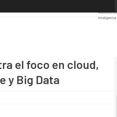
 el foco en cloud, customer experience y Big Data
Premios Co
Administrac
Inteligencia 
Seguridad
M
ra el foco en cloud,
 y Big Data