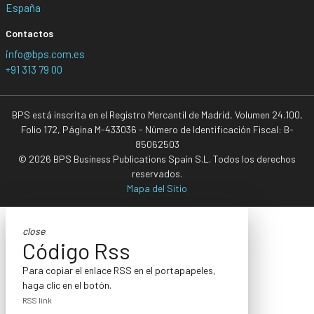
España
Contactos
info@bps.com.es
+91 313 79 00
BPS está inscrita en el Registro Mercantil de Madrid, Volumen 24.100,
Folio 172, Página M-433036 - Número de Identificación Fiscal: B-
85062503
© 2026 BPS Business Publications Spain S.L. Todos los derechos
reservados.
Mapa del Sitio
close
Código Rss
Para copiar el enlace RSS en el portapapeles,
haga clic en el botón.
RSS link