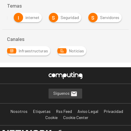
Temas
I
S
S
nto
internet
Seguridad
Servidores
Canales
Infraestructuras
Noticias
Síguenos
Nosotros
Etiquetas
Rss Feed
Aviso Legal
Privacidad
Cookie
Cookie Center