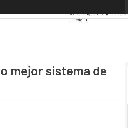
mejor sistema de monitorización
Premios Computing
Analytics
Admi
Cloud
Inteligencia Artificial
Industr
Mercado TI
o mejor sistema de