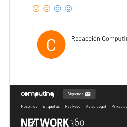
C
Redacción Computi
Síguenos
Nosotros
Etiquetas
Rss Feed
Aviso Legal
Privacid