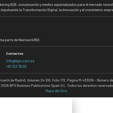
rketing B2B, comunicación y medios especializados para el mercado tecnoló
mpulsando la Transformación Digital, la Innovación y el crecimiento empre
rma parte de Nextwork360.
Contactos
info@bps.com.es
+91 313 79 00
ercantil de Madrid, Volumen 24.100, Folio 172, Página M-433036 - Número d
 2026 BPS Business Publications Spain S.L. Todos los derechos reservado
Mapa del Sitio