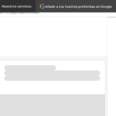
Nuestros servicios
Añadir a tus fuentes preferidas en Google
nistración Pública
MarTech
ia 4.0
Seguridad
Movilidad