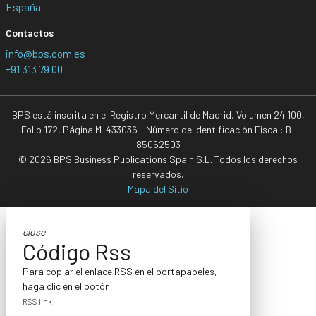
España
Contactos
info@bps.com.es
+91 313 79 00
BPS está inscrita en el Registro Mercantil de Madrid, Volumen 24.100,
Folio 172, Página M-433036 - Número de Identificación Fiscal: B-
85062503
© 2026 BPS Business Publications Spain S.L. Todos los derechos
reservados.
Mapa del Sitio
close
Código Rss
Para copiar el enlace RSS en el portapapeles,
haga clic en el botón.
RSS link