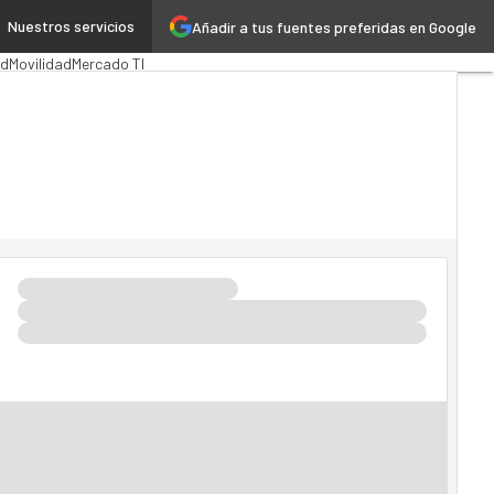
Nuestros servicios
Añadir a tus fuentes preferidas en Google
ón Pública
MarTech
Cloud
ad
Movilidad
Mercado TI