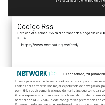
BPS está inscrita en el Registro M
©
Código Rss
Para copiar el enlace RSS en el portapapeles, haga clic en el 
RSS link
Tu contenido, tu privacid
Código Rss
En esta página web utilizamos cookies técnicas que son necesari
cookies para ofrecerle una mejor experiencia de navegación, para
Para copiar el enlace RSS en el portapapeles, haga clic en el 
permitirle recibir comunicaciones de marketing que coincidan c
RSS link
Puede expresar su consentimiento a la instalación de cookies d
hacer clic en RECHAZAR. Puede configurar las preferencias de 
Siempre puede gestionar sus preferencias entrando en nuestr