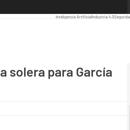
olera para García Carrión
Premios Computing
Analytics
Administraci
Inteligencia Artificial
Industria 4.0
Segurid
a solera para García