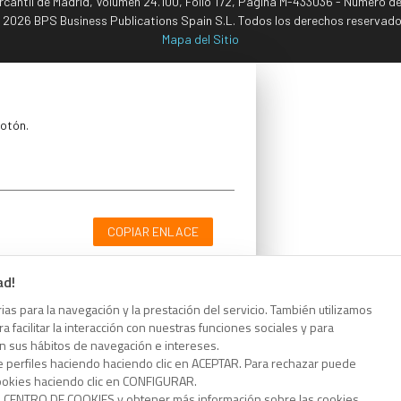
ercantil de Madrid, Volumen 24.100, Folio 172, Página M-433036 - Número d
 2026 BPS Business Publications Spain S.L. Todos los derechos reservado
Mapa del Sitio
botón.
COPIAR ENLACE
ad!
as para la navegación y la prestación del servicio. También utilizamos
 facilitar la interacción con nuestras funciones sociales y para
botón.
on sus hábitos de navegación e intereses.
e perfiles haciendo haciendo clic en ACEPTAR. Para rechazar puede
cookies haciendo clic en CONFIGURAR.
o CENTRO DE COOKIES y obtener más información sobre las cookies