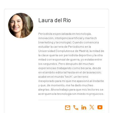
Laura del Río
Periodista especializada en tecnología,
innovación, inteligencia artificial y martech
(marketing y tecnología). Cuando comencé a
estudiar la carrera de Periodismo en la
Universidad Complutense de Madrid, la mitad de
la clase quería ser periodista deportivo y la otra
mitad corresponsal de guerra, yo estaba entre
los segundos. Pero después de muchas
experiencias trabajando como becaria, desde
en el ámbito editorial hasta en el de la aviación;
acabé en el mundo "tech", un terreno
inexplorado para mí que me apasionó al instante
y que, de momento, me ha dado muchas
alegrías. Ahora trabajo para que mis lectores se
acerquen a la tecnología sin miedo ni prejuicios.
email
call