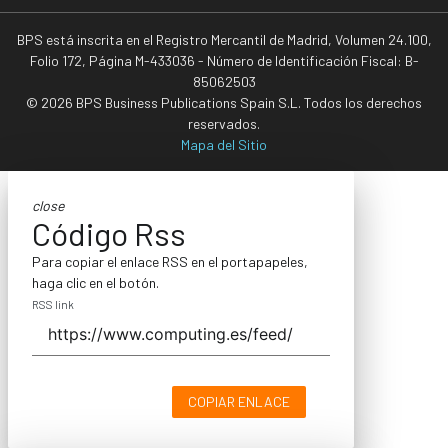
BPS está inscrita en el Registro Mercantil de Madrid, Volumen 24.100,
Folio 172, Página M-433036 - Número de Identificación Fiscal: B-
85062503
© 2026 BPS Business Publications Spain S.L. Todos los derechos
reservados.
Mapa del Sitio
close
Código Rss
Para copiar el enlace RSS en el portapapeles,
haga clic en el botón.
RSS link
COPIAR ENLACE