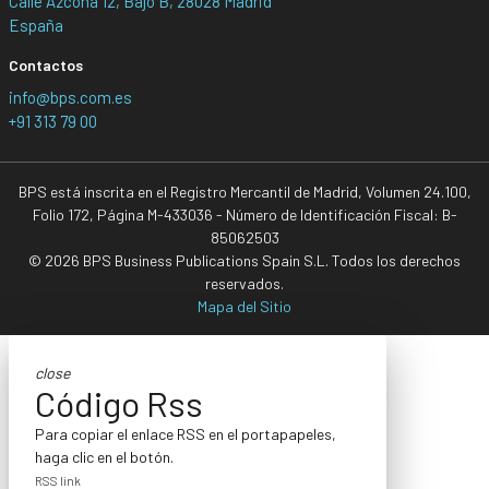
Calle Azcona 12, Bajo B, 28028 Madrid
España
Contactos
info@bps.com.es
+91 313 79 00
BPS está inscrita en el Registro Mercantil de Madrid, Volumen 24.100,
Folio 172, Página M-433036 - Número de Identificación Fiscal: B-
85062503
© 2026 BPS Business Publications Spain S.L. Todos los derechos
reservados.
Mapa del Sitio
close
Código Rss
Para copiar el enlace RSS en el portapapeles,
haga clic en el botón.
RSS link