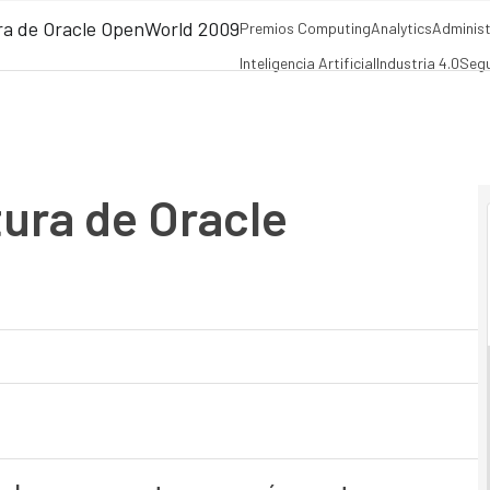
tura de Oracle OpenWorld 2009
Premios Computing
Analytics
Administ
Inteligencia Artificial
Industria 4.0
Segu
tura de Oracle