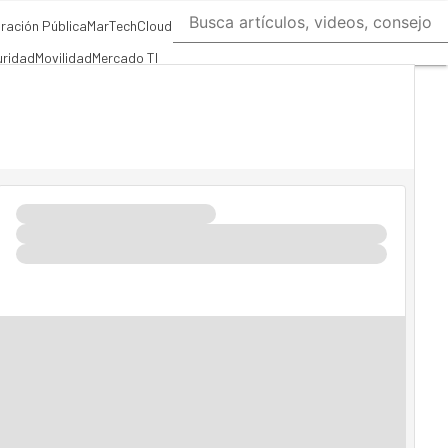
ración Pública
MarTech
Cloud
ridad
Movilidad
Mercado TI