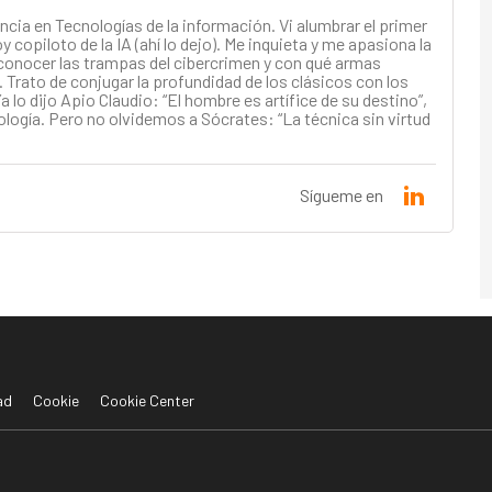
ncia en Tecnologías de la información. Vi alumbrar el primer
 copiloto de la IA (ahí lo dejo). Me inquieta y me apasiona la
conocer las trampas del cibercrimen y con qué armas
 Trato de conjugar la profundidad de los clásicos con los
a lo dijo Apio Claudio: “El hombre es artífice de su destino”,
ología. Pero no olvidemos a Sócrates: “La técnica sin virtud
Sígueme en
ad
Cookie
Cookie Center