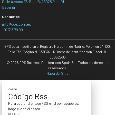
Calle Azcona 12, Bajo B, 28028 Madrid
España
Contactos
info@bps.com.es
+91 313 79 00
BPS está inscrita en el Registro Mercantil de Madrid, Volumen 24.100,
Folio 172, Página M-433036 - Número de Identificación Fiscal: B-
85062503
© 2026 BPS Business Publications Spain S.L. Todos los derechos
reservados.
Mapa del Sitio
close
Código Rss
Para copiar el enlace RSS en el portapapeles,
haga clic en el botón.
RSS link