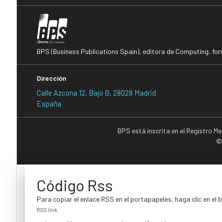
BPS (Business Publications Spain), editora de Computing, fo
Dirección
Calle Azcona 12, Bajo B, 28028 Madrid
España
BPS está inscrita en el Registro M
©
Código Rss
Para copiar el enlace RSS en el portapapeles, haga clic en el 
RSS link