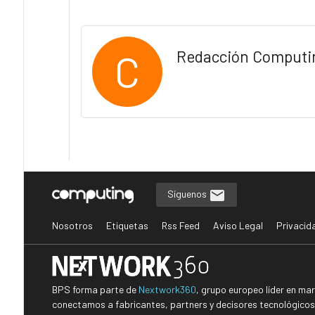
C
Redacción Computi
Síguenos
Nosotros
Etiquetas
Rss Feed
Aviso Legal
Privacid
BPS forma parte de
Nextwork360
, grupo europeo líder en ma
conectamos a fabricantes, partners y decisores tecnológicos i