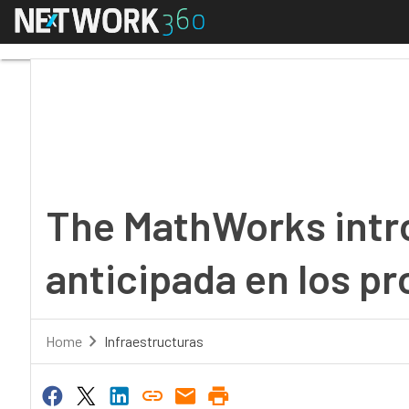
Menú
The MathWorks introduc
The MathWorks intro
anticipada en los p
Home
Infraestructuras