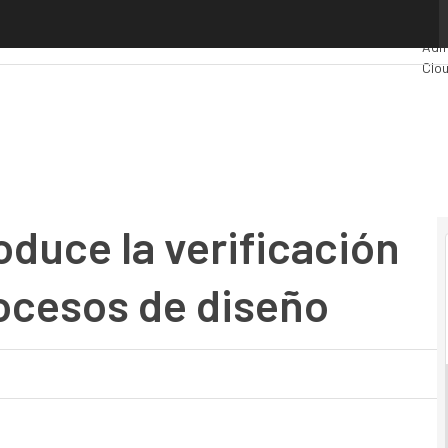
e la verificación anticipada en los procesos de diseño
Pre
Admi
Clo
Indu
Mer
duce la verificación
rocesos de diseño