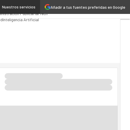
Nuestros servicios
Añadir a tus fuentes preferidas en Google
mios Computing
Analytics
nistración Pública
MarTech
ud
Inteligencia Artificial
stria 4.0
Seguridad
Movilidad
cado TI