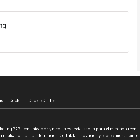
ng
ad
Cookie
Cookie Center
rketing B2B, comunicación y medios especializados para el mercado tecnoló
mpulsando la Transformación Digital, la Innovación y el crecimiento empre