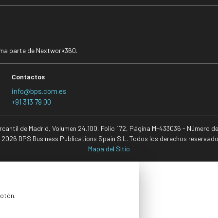
rma parte de Nextwork360.
Contactos
info@bps.com.es
+91 313 79 00
ercantil de Madrid, Volumen 24.100, Folio 172, Página M-433036 - Número d
 2026 BPS Business Publications Spain S.L. Todos los derechos reservado
Mapa del Sitio
botón.