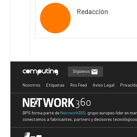
Redacción
Síguenos
Nosotros
Etiquetas
Rss Feed
Aviso Legal
Privacid
BPS forma parte de
Nextwork360
, grupo europeo líder en ma
conectamos a fabricantes, partners y decisores tecnológicos i