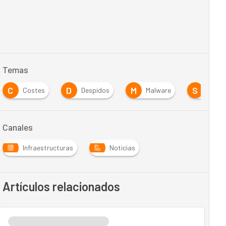
Temas
C
D
M
S
Costes
Despidos
Malware
Segur
Canales
Infraestructuras
Noticias
Artículos relacionados