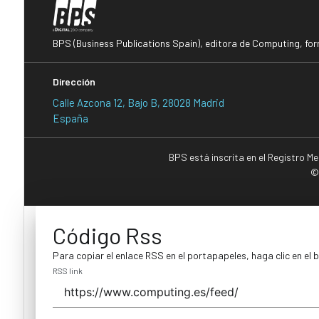
BPS (Business Publications Spain), editora de Computing, fo
Dirección
Calle Azcona 12, Bajo B, 28028 Madrid
España
BPS está inscrita en el Registro M
©
Código Rss
Para copiar el enlace RSS en el portapapeles, haga clic en el 
RSS link