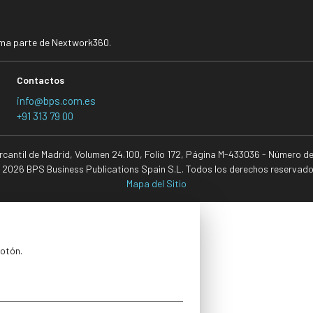
rma parte de Nextwork360.
Contactos
info@bps.com.es
+91 313 79 00
ercantil de Madrid, Volumen 24.100, Folio 172, Página M-433036 - Número d
 2026 BPS Business Publications Spain S.L. Todos los derechos reservado
Mapa del Sitio
botón.