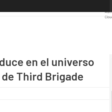
ce en el universo cloud con la compra de Third Brigade
Prem
Admi
Clou
Indu
Merc
duce en el universo
 de Third Brigade