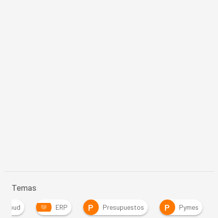
Temas
P
P
Cloud
ERP
Presupuestos
Pymes