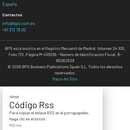
España
Contactos
info@bps.com.es
+91 313 79 00
BPS está inscrita en el Registro Mercantil de Madrid, Volumen 24.100,
Folio 172, Página M-433036 - Número de Identificación Fiscal: B-
85062503
© 2026 BPS Business Publications Spain S.L. Todos los derechos
reservados.
Mapa del Sitio
close
Código Rss
Para copiar el enlace RSS en el portapapeles,
haga clic en el botón.
RSS link