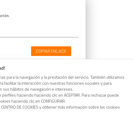
botón.
COPIAR ENLACE
ad!
as para la navegación y la prestación del servicio. También utilizamos
 facilitar la interacción con nuestras funciones sociales y para
botón.
on sus hábitos de navegación e intereses.
e perfiles haciendo haciendo clic en ACEPTAR. Para rechazar puede
cookies haciendo clic en CONFIGURAR.
o CENTRO DE COOKIES y obtener más información sobre las cookies
COPIAR ENLACE