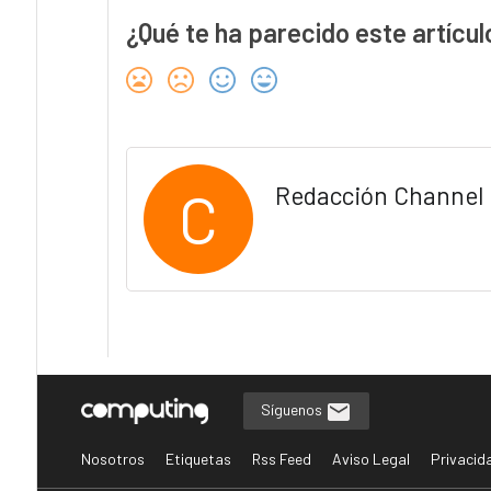
¿Qué te ha parecido este artícul
C
Redacción Channel 
Síguenos
Nosotros
Etiquetas
Rss Feed
Aviso Legal
Privacid