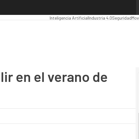
 en el verano de 2009
Premios Computing
Analytics
Administración Pú
Inteligencia Artificial
Industria 4.0
Seguridad
Mov
ir en el verano de