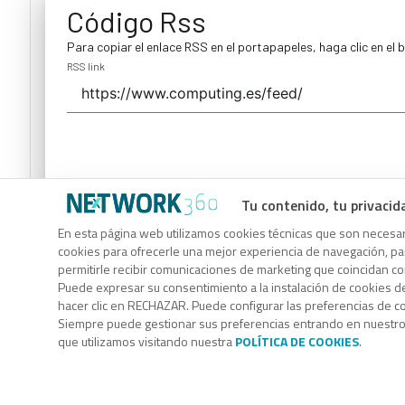
Código Rss
Para copiar el enlace RSS en el portapapeles, haga clic en el 
RSS link
Tu contenido, tu privacid
Código Rss
En esta página web utilizamos cookies técnicas que son necesari
cookies para ofrecerle una mejor experiencia de navegación, para
Para copiar el enlace RSS en el portapapeles, haga clic en el 
permitirle recibir comunicaciones de marketing que coincidan c
RSS link
Puede expresar su consentimiento a la instalación de cookies d
hacer clic en RECHAZAR. Puede configurar las preferencias de 
Siempre puede gestionar sus preferencias entrando en nuestr
que utilizamos visitando nuestra
POLÍTICA DE COOKIES
.