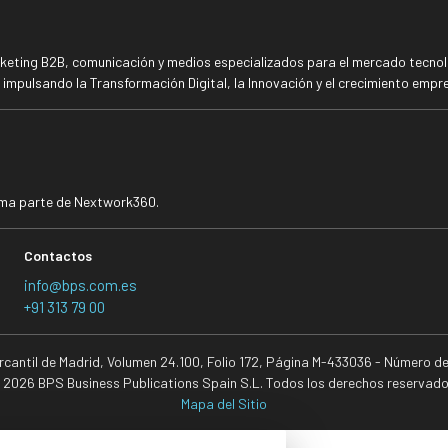
rketing B2B, comunicación y medios especializados para el mercado tecnoló
mpulsando la Transformación Digital, la Innovación y el crecimiento empre
rma parte de Nextwork360.
Contactos
info@bps.com.es
+91 313 79 00
ercantil de Madrid, Volumen 24.100, Folio 172, Página M-433036 - Número d
 2026 BPS Business Publications Spain S.L. Todos los derechos reservado
Mapa del Sitio