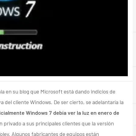
la en su blog que Microsoft está dando indicios de
 del cliente Windows. De ser cierto, se adelantaría la
icialmente Windows 7 debía ver la luz en enero de
 privado a sus principales clientes que la versión
Foley. Algunos fabricantes de equipos están