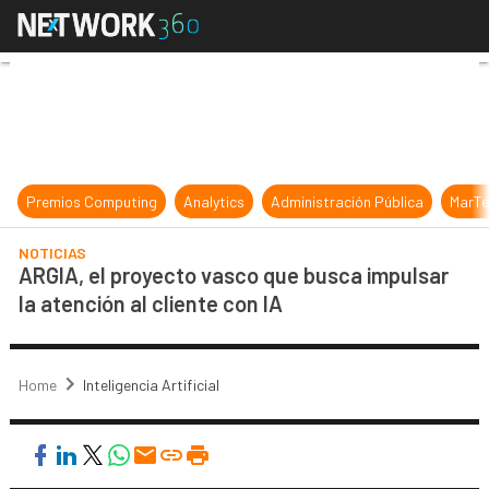
ARGIA, el proyecto vasco que busca 
Premios Computing
Analytics
Administración Pública
MarTe
NOTICIAS
ARGIA, el proyecto vasco que busca impulsar
la atención al cliente con IA
Home
Inteligencia Artificial