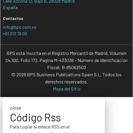
Calle Azcona 12, Bajo B, 28028 Madrid
España
Contactos
info@bps.com.es
+91 313 79 00
BPS está inscrita en el Registro Mercantil de Madrid, Volumen
24.100, Folio 172, Página M-433036 - Número de Identificación
Fiscal: B-85062503
© 2026 BPS Business Publications Spain S.L. Todos los
derechos reservados.
Mapa del Sitio
close
Código Rss
Para copiar el enlace RSS en el