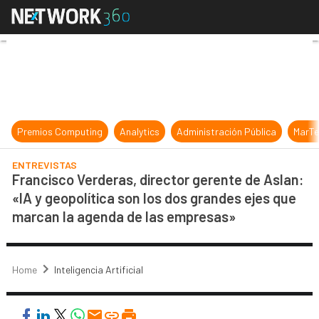
Francisco Verderas, director geren
Premios Computing
Analytics
Administración Pública
MarTe
ENTREVISTAS
Francisco Verderas, director gerente de Aslan:
«IA y geopolítica son los dos grandes ejes que
marcan la agenda de las empresas»
Home
Inteligencia Artificial