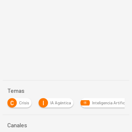
Temas
I
S
IA Agéntica
Inteligencia Artificial
Servici
Canales