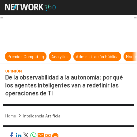
De la observabilidad a la autonomía
Premios Computing
Analytics
Administración Pública
MarTe
OPINIÓN
De la observabilidad a la autonomía: por qué
los agentes inteligentes van a redefinir las
operaciones de TI
Home
Inteligencia Artificial