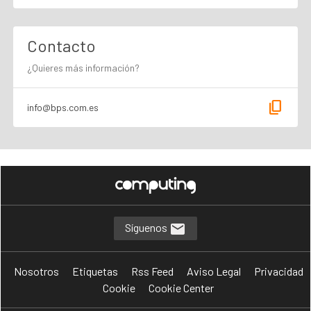
Contacto
¿Quieres más información?
content_copy
info@bps.com.es
Síguenos
Nosotros
Etiquetas
Rss Feed
Aviso Legal
Privacidad
Cookie
Cookie Center