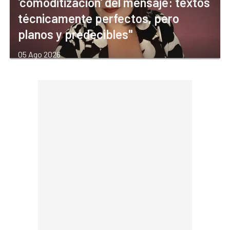
'comoditización' del mensaje: textos
técnicamente perfectos, pero
planos y predecibles"
05 Ago 2026
por
Laura del Río