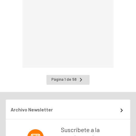
Ir
Página 1 de 58
a
la
página
siguiente
Archivo Newsletter
Suscríbete a la