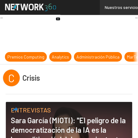
Linkedin
Nuestros servici
Twitter
Youtube-
play
Premios Computing
Analytics
Administración Pública
MarTe
C
Crisis
ENTREVISTAS
Sara García (MIOTI): "El peligro de la
democratización de la IA es la