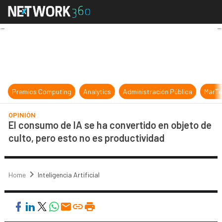
El consumo de IA se ha convertido 
Premios Computing
Analytics
Administración Pública
MarTe
OPINIÓN
El consumo de IA se ha convertido en objeto de
culto, pero esto no es productividad
Home
Inteligencia Artificial