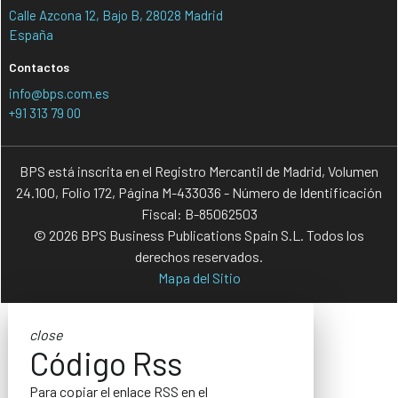
Calle Azcona 12, Bajo B, 28028 Madrid
España
Contactos
info@bps.com.es
+91 313 79 00
BPS está inscrita en el Registro Mercantil de Madrid, Volumen
24.100, Folio 172, Página M-433036 - Número de Identificación
Fiscal: B-85062503
© 2026 BPS Business Publications Spain S.L. Todos los
derechos reservados.
Mapa del Sitio
close
Código Rss
Para copiar el enlace RSS en el