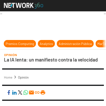
La IA lenta: un manifiesto contra l
Premios Computing
Analytics
Administración Pública
MarTe
OPINIÓN
La IA lenta: un manifiesto contra la velocidad
Home
Opinión