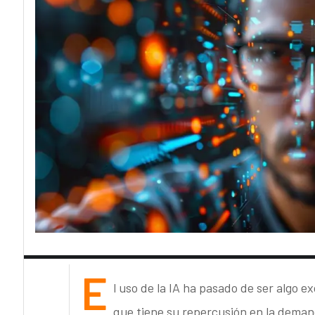
E
l uso de la IA ha pasado de ser algo e
que tiene su repercusión en la demand