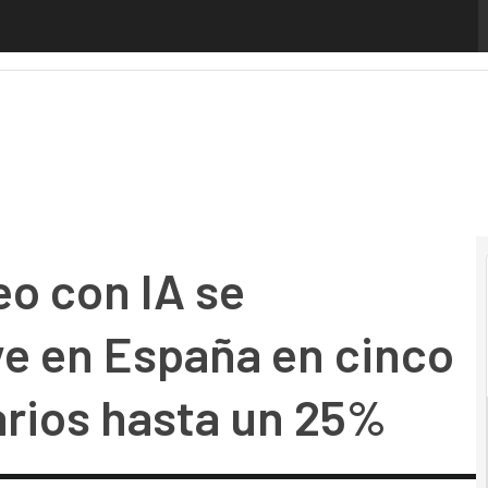
con IA se multiplican por nueve en España en cinco años e
eo con IA se
ve en España en cinco
arios hasta un 25%