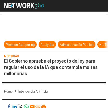
El Gobierno aprueba el proyecto de 
Premios Computing
Analytics
Administración Pública
MarTe
NOTICIAS
El Gobierno aprueba el proyecto de ley para
regular el uso de la IA que contempla multas
millonarias
Home
Inteligencia Artificial