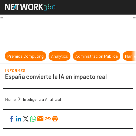
España convierte la IA en impacto 
Premios Computing
Analytics
Administración Pública
MarTe
INFORMES
España convierte la IA en impacto real
Home
Inteligencia Artificial