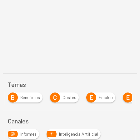
Temas
C
E
E
Costes
Empleo
Empresa
enc
Canales
Informes
Inteligencia Artificial