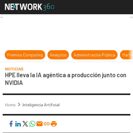
HPE lleva la IA agéntica a producc
Premios Computing
Analytics
Administración Pública
MarTe
NOTICIAS
HPE lleva la IA agéntica a producción junto con
NVIDIA
Home
Inteligencia Artificial