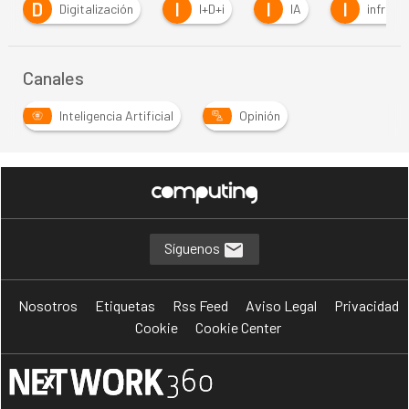
D
I
I
I
Digitalización
I+D+i
IA
infraestr
Canales
Inteligencia Artificial
Opinión
Síguenos
Nosotros
Etiquetas
Rss Feed
Aviso Legal
Privacidad
Cookie
Cookie Center