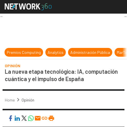
La nueva etapa tecnológica: IA, c
Premios Computing
Analytics
Administración Pública
MarTe
OPINIÓN
La nueva etapa tecnológica: IA, computación
cuántica y el impulso de España
Home
Opinión