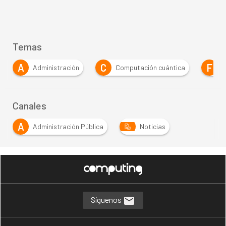
Temas
C
F
G
n
Computación cuántica
Formación
Gob
Canales
A
Administración Pública
Noticias
Síguenos