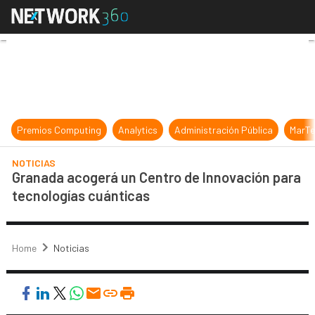
Granada acogerá un Centro de Inno
Premios Computing
Analytics
Administración Pública
MarTe
NOTICIAS
Granada acogerá un Centro de Innovación para
tecnologías cuánticas
Home
Noticias