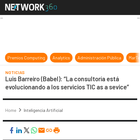
Luis Barreiro (Babel): “La consultor
Premios Computing
Analytics
Administración Pública
MarTe
NOTICIAS
Luis Barreiro (Babel): “La consultoría está
evolucionando a los servicios TIC as a sevice”
Home
Inteligencia Artificial