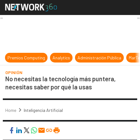
No necesitas la tecnología más pun
Premios Computing
Analytics
Administración Pública
MarTe
OPINIÓN
No necesitas la tecnología más puntera,
necesitas saber por qué la usas
Home
Inteligencia Artificial