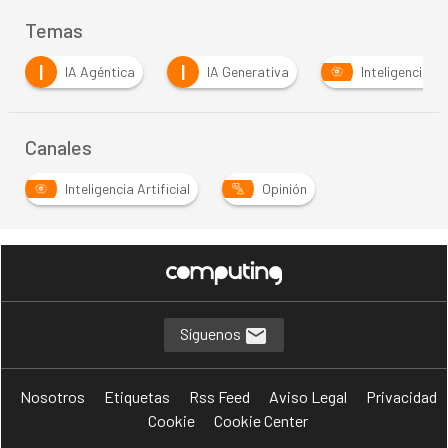
Temas
I
S
IA Generativa
Inteligencia Artificial
Segu
Canales
Inteligencia Artificial
Opinión
Síguenos
Nosotros
Etiquetas
Rss Feed
Aviso Legal
Privacidad
Cookie
Cookie Center