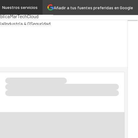
Nuestros servicios
Añadir a tus fuentes preferidas en Google
ng
Analytics
blica
MarTech
Cloud
ial
Industria 4.0
Seguridad
TI