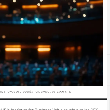
B
Beneficios
any showcase presentation, executive leadership
el IBM Institute for Business Value reveló que los CEO