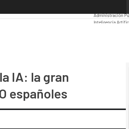
 IA: la gran esperanza de los CEO españoles
Premios Computi
Administración Pú
Inteligencia Artific
Movilidad
Mercado 
a IA: la gran
EO españoles