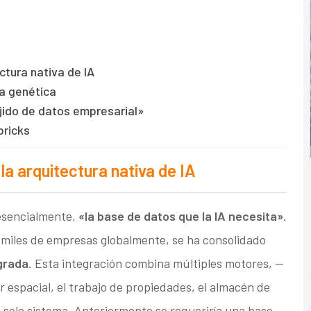
ctura nativa de IA
ia genética
jido de datos empresarial»
bricks
a arquitectura nativa de IA
esencialmente,
«la base de datos que la IA necesita»
.
miles de empresas globalmente, se ha consolidado
grada
. Esta integración combina múltiples motores, —
 espacial, el trabajo de propiedades, el almacén de
solo sistema. Anteriormente se requeriría una base