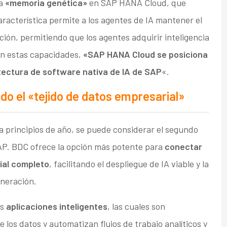
la
«memoria genética»
en SAP HANA Cloud, que
aracterística permite a los agentes de IA mantener el
ción, permitiendo que los agentes adquirir inteligencia
on estas capacidades,
«SAP HANA Cloud se posiciona
itectura de software nativa de IA de SAP
«.
o el «tejido de datos empresarial»
 principios de año, se puede considerar el segundo
SAP. BDC ofrece la opción más potente para
conectar
ial completo
, facilitando el despliegue de IA viable y la
eneración.
as
aplicaciones inteligentes
, las cuales son
los datos y automatizan flujos de trabajo analíticos y