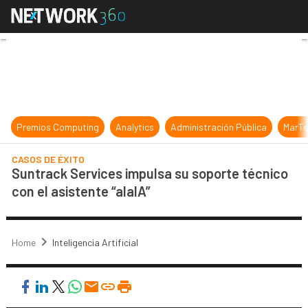
Suntrack Services impulsa su soport
Premios Computing
Analytics
Administración Pública
MarTe
CASOS DE ÉXITO
Suntrack Services impulsa su soporte técnico
con el asistente “alaIA”
Home
Inteligencia Artificial